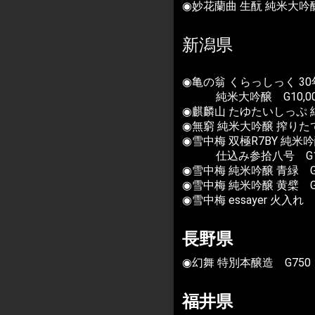
◉妙花蘭曲 生酛 純米大吟醸 
新潟県
◉亀の翁 くらっしっく 3
純米大吟醸 G10,00
◉麒麟山 たゆたいしっぷ 
◉無窮 純米大吟醸 搾りたて
◉雪中梅 双極R7BY 純米
仕込み参拾八号 G1,
◉雪中梅 純米吟醸 青緑 G1
◉雪中梅 純米吟醸 黄檗 G1
◉雪中梅 essayer 火入れ 
長野県
◉幻舞 特別本醸造 G750
福井県