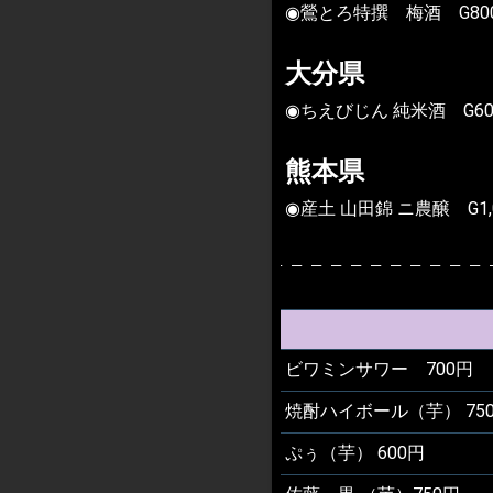
◉鶯とろ特撰 梅酒 G80
大分県
◉ちえびじん 純米酒 G60
熊本県
◉産土 山田錦 ニ農醸 G1,
ビワミンサワー 700円
焼酎ハイボール（芋） 75
ぷぅ（芋） 600円