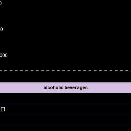
0
0
000
alcoholic beverages
0円