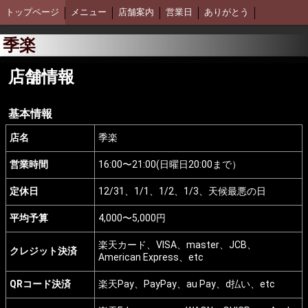
トップページ
メニュー
店舗案内
営業日
ありがとう
季楽
店舗情報
基本情報
店名
季楽
営業時間
16:00〜21:00(日曜日20:00まで）
定休日
12/31、1/1、1/2、1/3、天候最悪の日
平均予算
4,000〜5,000円
楽天カード、VISA、master、JCB、
クレジット決済
American Express、etc
QRコード決済
楽天Pay、PayPay、au Pay、d払い、etc