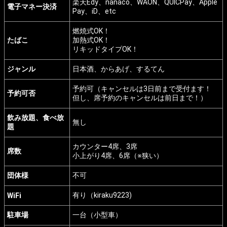
楽天Edy、nanaco、WAON、QUICPay、Apple
電子マネー決済
Pay、iD、etc
燃焼式OK！
たばこ
加熱式OK！
リキッドタイプOK！
ジャンル
日本酒、からあげ、するてん
予約可（キャンセルは3日前まで受付ます！
予約可否
但し、席予約のキャンセルは前日まで！）
飲み放題、食べ放
無し
題
カウンター4席、3席
席数
小上がり4席、6席（※狭い）
団体様
不可
有り（kiraku9223)
WiFi
駐車場
一台（小型車）